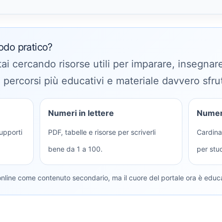
odo pratico?
stai cercando risorse utili per imparare, insegna
n percorsi più educativi e materiale davvero sfrut
Numeri in lettere
Numeri
upporti
PDF, tabelle e risorse per scriverli
Cardinal
bene da 1 a 100.
per stu
online come contenuto secondario, ma il cuore del portale ora è educ