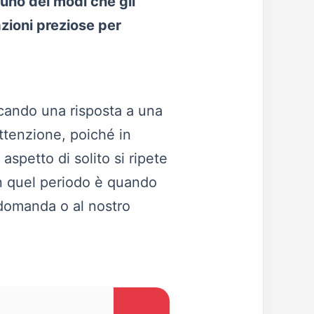
o uno dei modi che gli
zioni preziose per
rcando una risposta a una
ttenzione, poiché in
aspetto di solito si ripete
 in quel periodo è quando
 domanda o al nostro