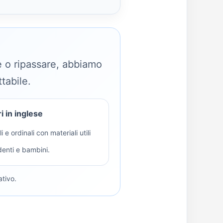
re o ripassare, abbiamo
tabile.
 in inglese
i e ordinali con materiali utili
denti e bambini.
ativo.