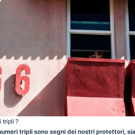
tripli ?
meri tripli sono segni dei nostri protettori, s