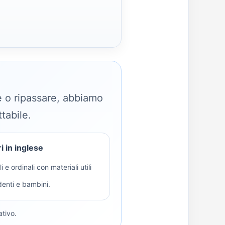
re o ripassare, abbiamo
tabile.
 in inglese
i e ordinali con materiali utili
denti e bambini.
ativo.