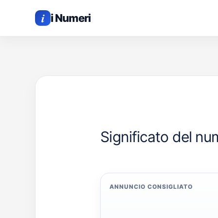
Vai
i
i Numeri
al
contenuto
Significato del nu
ANNUNCIO CONSIGLIATO