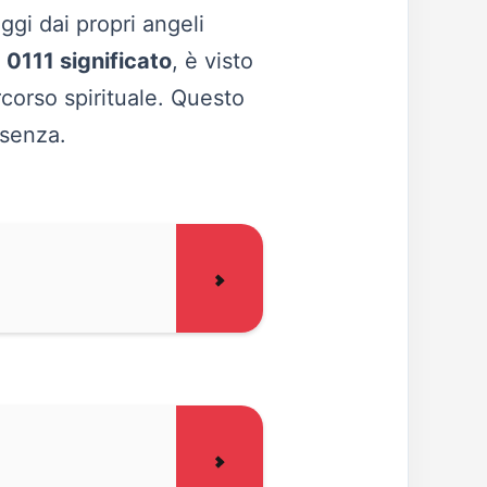
gi dai propri angeli
l
0111 significato
, è visto
rcorso spirituale. Questo
ssenza.