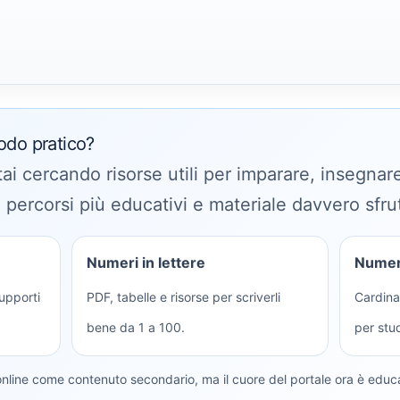
odo pratico?
stai cercando risorse utili per imparare, insegna
n percorsi più educativi e materiale davvero sfrut
Numeri in lettere
Numeri
upporti
PDF, tabelle e risorse per scriverli
Cardinal
bene da 1 a 100.
per stu
online come contenuto secondario, ma il cuore del portale ora è educ