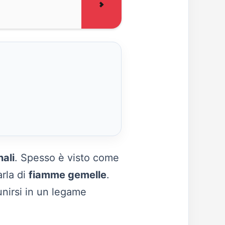
nali
. Spesso è visto come
arla di
fiamme gemelle
.
nirsi in un legame