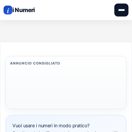
APRI
Vai
IL
i
MEN
i Numeri
al
contenuto
ANNUNCIO CONSIGLIATO
Vuoi usare i numeri in modo pratico?