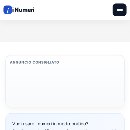
APRI
Vai
IL
i
MEN
i Numeri
al
contenuto
ANNUNCIO CONSIGLIATO
Vuoi usare i numeri in modo pratico?