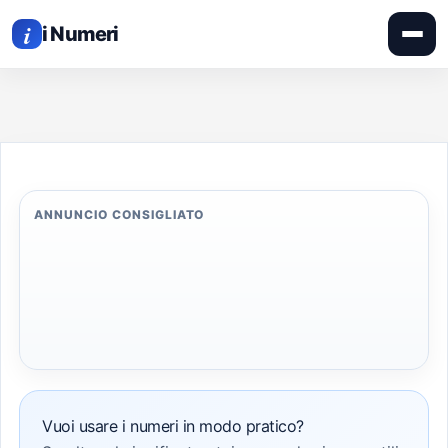
APRI
Vai
IL
i
MEN
i Numeri
al
contenuto
ANNUNCIO CONSIGLIATO
Vuoi usare i numeri in modo pratico?