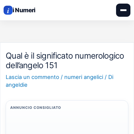
APRI
Vai
IL
i
MEN
i Numeri
al
contenuto
Qual è il significato numerologico
dell’angelo 151
Lascia un commento
/
numeri angelici
/ Di
angeldie
ANNUNCIO CONSIGLIATO