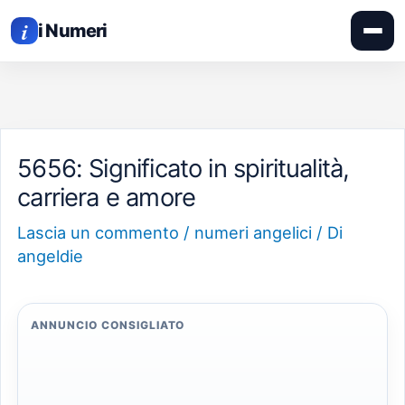
APRI
Vai
IL
i
MEN
i Numeri
al
contenuto
5656: Significato in spiritualità,
carriera e amore
Lascia un commento
/
numeri angelici
/ Di
angeldie
ANNUNCIO CONSIGLIATO