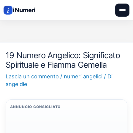
APRI
Vai
IL
i
MEN
i Numeri
al
contenuto
19 Numero Angelico: Significato
Spirituale e Fiamma Gemella
Lascia un commento
/
numeri angelici
/ Di
angeldie
ANNUNCIO CONSIGLIATO