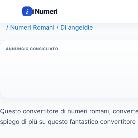
Vai
i
i Numeri
al
contenuto
/
Numeri Romani
/ Di
angeldie
ANNUNCIO CONSIGLIATO
Questo convertitore di numeri romani, converte 
spiego di più su questo fantastico convertitor